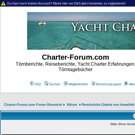
Du hast noch keinen Account? Klicke hier um Dich jetzt kostenlos zu registrieren!
Charter-Forum.com
Törnberichte, Reiseberichte, Yacht Charter Erfahrungen
Törntagebücher
FAQ
Suchen
Mitgliederliste
Benutzergruppen
Alb
Charter-Forum.com Foren-Übersicht
»
Album
»
Persönliche Galerie von bramfeld
Slide Show Verz