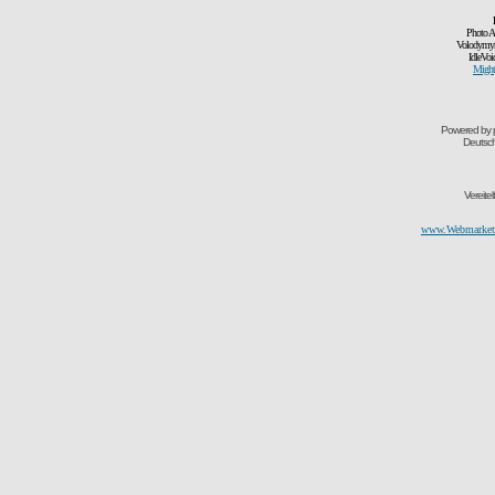
Photo A
Volodymyr
IdleVoi
Might
Powered by
Deutsc
Vereite
www.Webmarketi