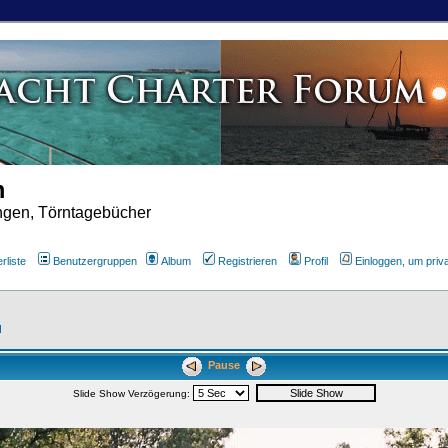
m
ungen, Törntagebücher
rliste
Benutzergruppen
Album
Registrieren
Profil
Einloggen, um priv
d
Pause
Slide Show Verzögerung: