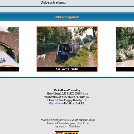
Bildbeschreibung:
Bild-Navigation
Photo Album Powered by
Photo Album 2.0.53 © 2002-2003
Smartor
Volodymyr (CLowN) Skoryk's SP1 Addon 1.5.1
IdleVoid's Album Category Hierarchy 1.3.0
Mighty Gorgon
Full Album Pack 1.2.1
Powered by
phpBB
© 2001, 2005 phpBB Group
Deutsche Übersetzung von
phpBB.de
Impressum
|
Disclaimer