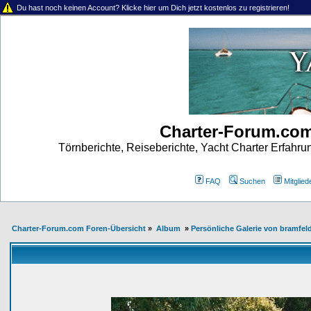
Du hast noch keinen Account? Klicke hier um Dich jetzt kostenlos zu registrieren!
Charter-Forum.co
Törnberichte, Reiseberichte, Yacht Charter Erfahr
FAQ
Suchen
Mitgliede
Charter-Forum.com Foren-Übersicht
»
Album
»
Persönliche Galerie von bramfel