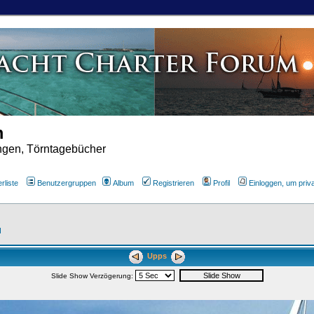
m
ungen, Törntagebücher
rliste
Benutzergruppen
Album
Registrieren
Profil
Einloggen, um priv
d
Upps
Slide Show Verzögerung: