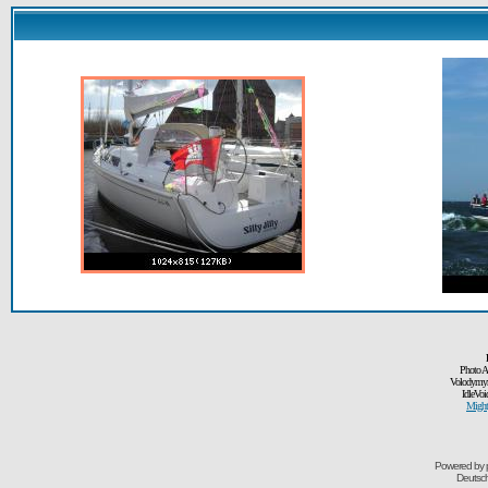
Photo A
Volodymyr
IdleVoi
Might
Powered by
Deutsc