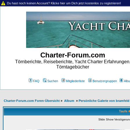
Du hast noch keinen Account? Klicke hier um Dich jetzt kostenlos zu registrieren!
Charter-Forum.com
Törnberichte, Reiseberichte, Yacht Charter Erfahrungen
Törntagebücher
FAQ
Suchen
Mitgliederliste
Benutzergruppen
Alb
Charter-Forum.com Foren-Übersicht
»
Album
»
Persönliche Galerie von bramfeld
Taufe 40
Slide Show Verzögeru