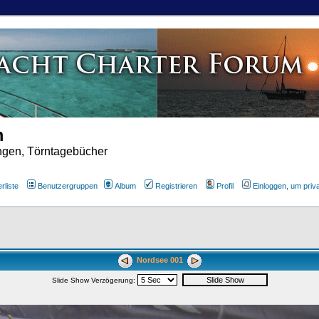
m
ungen, Törntagebücher
rliste
Benutzergruppen
Album
Registrieren
Profil
Einloggen, um priv
Nordsee 001
Slide Show Verzögerung: