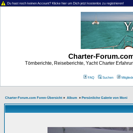
Du hast noch keinen Account? Klicke hier um Dich jetzt kostenlos zu registrieren!
Charter-Forum.co
Törnberichte, Reiseberichte, Yacht Charter Erfahr
FAQ
Suchen
Mitgliede
Charter-Forum.com Foren-Übersicht
»
Album
»
Persönliche Galerie von Moni