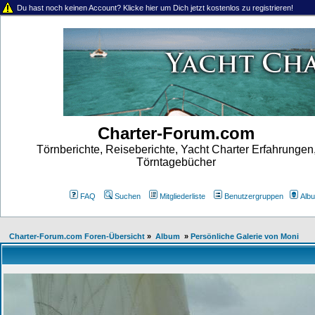
Du hast noch keinen Account? Klicke hier um Dich jetzt kostenlos zu registrieren!
Charter-Forum.com
Törnberichte, Reiseberichte, Yacht Charter Erfahrungen
Törntagebücher
FAQ
Suchen
Mitgliederliste
Benutzergruppen
Alb
Charter-Forum.com Foren-Übersicht
»
Album
»
Persönliche Galerie von Moni