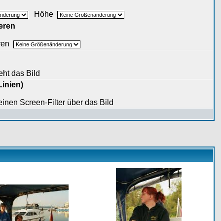
Höhe
eren
eren
eht das Bild
Linien)
 einen Screen-Filter über das Bild