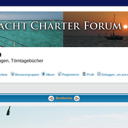
m
ungen, Törntagebücher
rliste
Benutzergruppen
Album
Registrieren
Profil
Einloggen, um priv
Bordküche