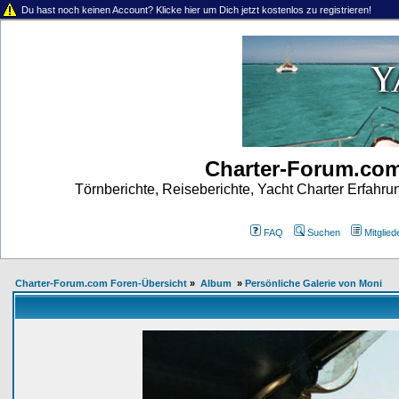
Du hast noch keinen Account? Klicke hier um Dich jetzt kostenlos zu registrieren!
Charter-Forum.co
Törnberichte, Reiseberichte, Yacht Charter Erfahr
FAQ
Suchen
Mitgliede
Charter-Forum.com Foren-Übersicht
»
Album
»
Persönliche Galerie von Moni