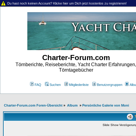
Du hast noch keinen Account? Klicke hier um Dich jetzt kostenlos zu registrieren!
Charter-Forum.com
Törnberichte, Reiseberichte, Yacht Charter Erfahrungen
Törntagebücher
FAQ
Suchen
Mitgliederliste
Benutzergruppen
Alb
Charter-Forum.com Foren-Übersicht
»
Album
»
Persönliche Galerie von Moni
T
Slide Show Verzögeru