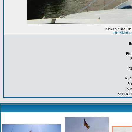
Klicke auf das Bil
Hier klicken
B
Bild
Di
Verf
Bet
Bew
Bildbesch