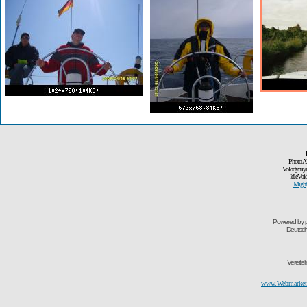
Photo A
Volodymyr
IdleVoi
Might
Powered by
Deutsc
Vereite
www.Webmarketi