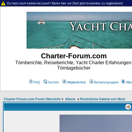
Du hast noch keinen Account? Klicke hier um Dich jetzt kostenlos zu registrieren!
Charter-Forum.com
Törnberichte, Reiseberichte, Yacht Charter Erfahrungen
Törntagebücher
FAQ
Suchen
Mitgliederliste
Benutzergruppen
Alb
Charter-Forum.com Foren-Übersicht
»
Album
»
Persönliche Galerie von Moni