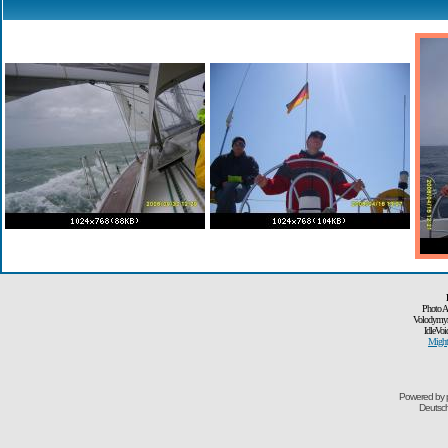
Photo A
Volodymyr
IdleVoi
Might
Powered by
Deutsc