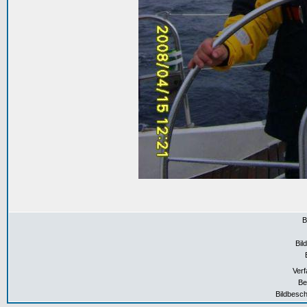
B
Bil
Verf
Be
Bildbesch