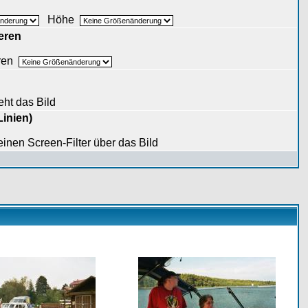
Höhe
eren
eren
eht das Bild
Linien)
 einen Screen-Filter über das Bild