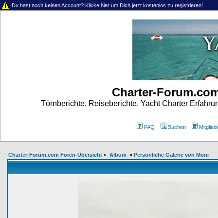
Du hast noch keinen Account? Klicke hier um Dich jetzt kostenlos zu registrieren!
Charter-Forum.co
Törnberichte, Reiseberichte, Yacht Charter Erfahr
FAQ
Suchen
Mitgliede
Charter-Forum.com Foren-Übersicht
»
Album
»
Persönliche Galerie von Moni