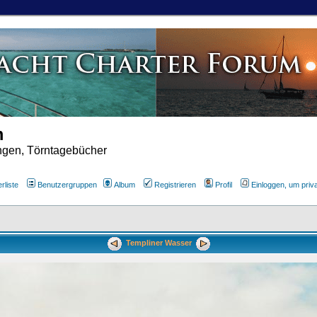
m
ungen, Törntagebücher
rliste
Benutzergruppen
Album
Registrieren
Profil
Einloggen, um priv
Templiner Wasser