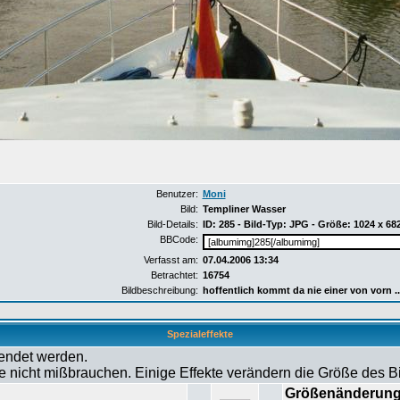
Benutzer:
Moni
Bild:
Templiner Wasser
Bild-Details:
ID: 285 - Bild-Typ: JPG - Größe: 1024 x 68
BBCode:
Verfasst am:
07.04.2006 13:34
Betrachtet:
16754
Bildbeschreibung:
hoffentlich kommt da nie einer von vorn ..
Spezialeffekte
wendet werden.
tte nicht mißbrauchen. Einige Effekte verändern die Größe des 
Größenänderun