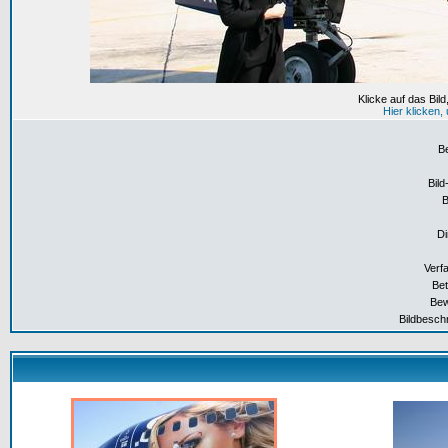
Klicke auf das Bil
Hier klicken
B
Bild
Di
Verf
Bet
Bew
Bildbesch