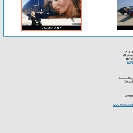
Photo A
Volodymyr
IdleVoi
Might
Powered by
Deutsc
Vereite
www.Webmarketi