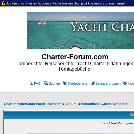
Du hast noch keinen Account? Klicke hier um Dich jetzt kostenlos zu registrieren!
Charter-Forum.com
Törnberichte, Reiseberichte, Yacht Charter Erfahrungen
Törntagebücher
FAQ
Suchen
Mitgliederliste
Benutzergruppen
Alb
Charter-Forum.com Foren-Übersicht
»
Album
»
Persönliche Galerie von peter
Sh
Slide Show Verzögeru