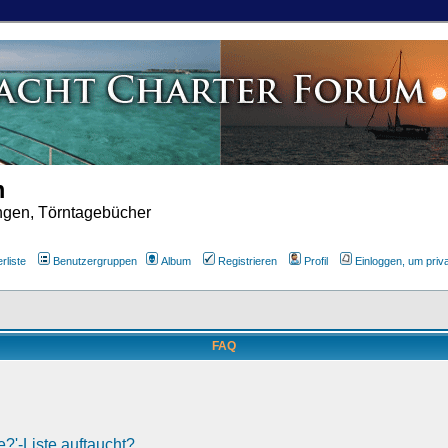
m
ungen, Törntagebücher
rliste
Benutzergruppen
Album
Registrieren
Profil
Einloggen, um priv
FAQ
?'-Liste auftaucht?