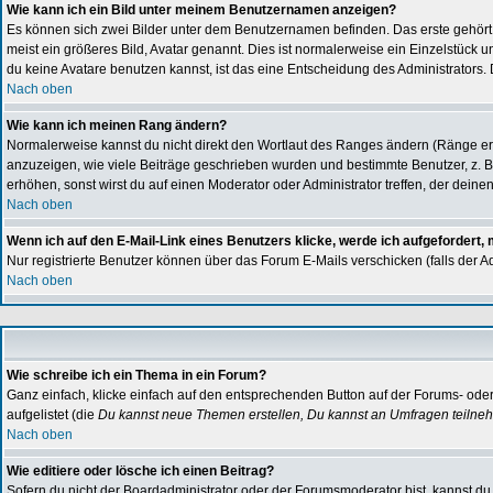
Wie kann ich ein Bild unter meinem Benutzernamen anzeigen?
Es können sich zwei Bilder unter dem Benutzernamen befinden. Das erste gehört z
meist ein größeres Bild, Avatar genannt. Dies ist normalerweise ein Einzelstück
du keine Avatare benutzen kannst, ist das eine Entscheidung des Administrators.
Nach oben
Wie kann ich meinen Rang ändern?
Normalerweise kannst du nicht direkt den Wortlaut des Ranges ändern (Ränge e
anzuzeigen, wie viele Beiträge geschrieben wurden und bestimmte Benutzer, z. B
erhöhen, sonst wirst du auf einen Moderator oder Administrator treffen, der deine
Nach oben
Wenn ich auf den E-Mail-Link eines Benutzers klicke, werde ich aufgefordert,
Nur registrierte Benutzer können über das Forum E-Mails verschicken (falls der 
Nach oben
Wie schreibe ich ein Thema in ein Forum?
Ganz einfach, klicke einfach auf den entsprechenden Button auf der Forums- oder 
aufgelistet (die
Du kannst neue Themen erstellen, Du kannst an Umfragen teilne
Nach oben
Wie editiere oder lösche ich einen Beitrag?
Sofern du nicht der Boardadministrator oder der Forumsmoderator bist, kannst du 