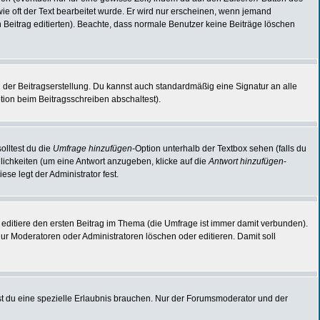
 wie oft der Text bearbeitet wurde. Er wird nur erscheinen, wenn jemand
den Beitrag editierten). Beachte, dass normale Benutzer keine Beiträge löschen
 der Beitragserstellung. Du kannst auch standardmäßig eine Signatur an alle
ion beim Beitragsschreiben abschaltest).
olltest du die
Umfrage hinzufügen
-Option unterhalb der Textbox sehen (falls du
lichkeiten (um eine Antwort anzugeben, klicke auf die
Antwort hinzufügen
-
se legt der Administrator fest.
editiere den ersten Beitrag im Thema (die Umfrage ist immer damit verbunden).
r Moderatoren oder Administratoren löschen oder editieren. Damit soll
t du eine spezielle Erlaubnis brauchen. Nur der Forumsmoderator und der