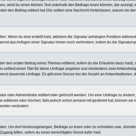
aben, wirst du einen kleinen Text unterhalb des Beitrags lesen können, der anzeigt,
trator den Beitrag editiert hat (Sie sollten eine Nachricht hinterlassen, warum sie 
en. Wenn du eine erstellt hast, aktiviere die
Signatur anhängen
-Funktion während
annst das Anfügen einer Signatur immer noch verhindern, indem du die Signaturopt
er den ersten Beitrag eines Themas editierst, sofern du die Erlaubnis dazu hast), s
 Du solltest einen Titel für deine Umfrage angeben und mindestens zwei Antwortmög
grenzt dauernde Umfrage. Es gibt eine Grenze bei der Anzahl an Antwortoptionen, die
r oder Administrator editiert oder gelöscht werden. Um eine Umfrage zu ändern, 
itieren oder löschen; falls jedoch schon jemand mit gestimmt hat, können sie nu
tworten verändern.
n. Um dort hineinzugelangen, Beiträge zu lesen oder zu schreiben usw., könntes
Zugang bitten, sofern du einen berechtigten Grund dafür hast.