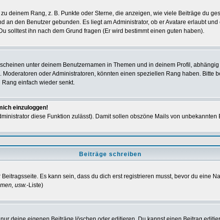
u deinem Rang, z. B. Punkte oder Sterne, die anzeigen, wie viele Beiträge du ges
 und an den Benutzer gebunden. Es liegt am Administrator, ob er Avatare erlaubt u
 Du solltest ihn nach dem Grund fragen (Er wird bestimmt einen guten haben).
rscheinen unter deinem Benutzernamen in Themen und in deinem Profil, abhängig
. Moderatoren oder Administratoren, könnten einen speziellen Rang haben. Bitte b
n Rang einfach wieder senkt.
 mich einzuloggen!
Administrator diese Funktion zulässt). Damit sollen obszöne Mails von unbekannte
Beiträge schreiben
Beitragsseite. Es kann sein, dass du dich erst registrieren musst, bevor du eine 
hmen, usw.
-Liste)
nur deine eigenen Beiträge löschen oder editieren. Du kannst einen Beitrag editier