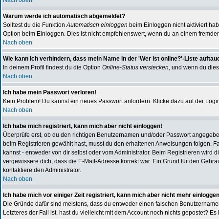
Nach oben
Warum werde ich automatisch abgemeldet?
Solltest du die Funktion
Automatisch einloggen
beim Einloggen nicht aktiviert ha
Option beim Einloggen. Dies ist nicht empfehlenswert, wenn du an einem fremden Re
Nach oben
Wie kann ich verhindern, dass mein Name in der 'Wer ist online?'-Liste auftau
In deinem Profil findest du die Option
Online-Status verstecken
, und wenn du diese
Nach oben
Ich habe mein Passwort verloren!
Kein Problem! Du kannst ein neues Passwort anfordern. Klicke dazu auf der Logi
Nach oben
Ich habe mich registriert, kann mich aber nicht einloggen!
Überprüfe erst, ob du den richtigen Benutzernamen und/oder Passwort angegeben 
beim Registrieren gewählt hast, musst du den erhaltenen Anweisungen folgen. Falls
kannst - entweder von dir selbst oder vom Administrator. Beim Registrieren wird di
vergewissere dich, dass die E-Mail-Adresse korrekt war. Ein Grund für den Gebra
kontaktiere den Administrator.
Nach oben
Ich habe mich vor einiger Zeit registriert, kann mich aber nicht mehr einloggen
Die Gründe dafür sind meistens, dass du entweder einen falschen Benutzernamen 
Letzteres der Fall ist, hast du vielleicht mit dem Account noch nichts gepostet? 