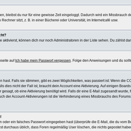
ben, bleibst du nur für eine gewisse Zeit eingeloggt. Dadurch wird ein Missbrauch
chner sitzt, z. B. in einer Bücherei oder Universität, im Internetcafé usw.
cht?
 aktivierst, können dich nur noch Administratoren in der Liste sehen. Du zählst dan
nseite auf
Ich habe mein Passwort vergessen
. Folge den Anweisungen und du sollt
hast. Falls sie stimmen, gibt es zwei Möglichkeiten, was passiert ist: Wenn die 
 dies nicht der Fall ist, braucht dein Account eine Aktivierung. Auf einigen Board
r gesagt, ob eine Aktivierung benötigt wird. Falls dir eine E-Mail zugesandt wurde,
uch der Account-Aktivierungen ist die Verhinderung eines Missbrauchs des Forums. 
!
oder ein falsches Passwort eingegeben hast (überprüfe die E-Mail, die du vom Bo
Es ist durchaus üblich, dass Foren regelmäßig User löschen, die nichts gepostet ha