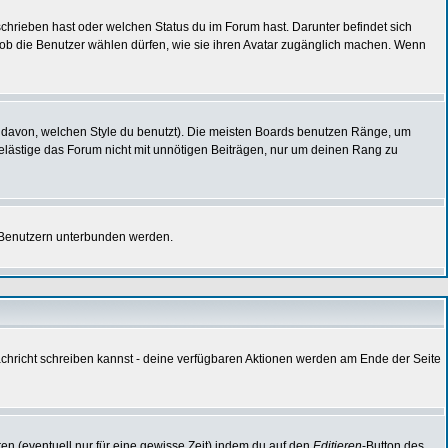
chrieben hast oder welchen Status du im Forum hast. Darunter befindet sich
nd ob die Benutzer wählen dürfen, wie sie ihren Avatar zugänglich machen. Wenn
 davon, welchen Style du benutzt). Die meisten Boards benutzen Ränge, um
elästige das Forum nicht mit unnötigen Beiträgen, nur um deinen Rang zu
n Benutzern unterbunden werden.
Nachricht schreiben kannst - deine verfügbaren Aktionen werden am Ende der Seite
en (eventuell nur für eine gewisse Zeit) indem du auf den
Editieren
-Button des