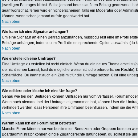
jeweiligen Beitrages klickst. Sollte jemand bereits auf den Beitrag geantwortet h
geantwortet hat, ferner wird er nicht erscheinen, falls ein Moderator oder Adminis
können, wenn schon jemand auf sie geantwortet hat.
Nach oben
Wie kann ich eine Signatur anhängen?
Um eine Signatur an einen Beitrag anzuhängen, musst du erst eine im Profil erstell
Beiträge anhängen, indem du im Profil die entsprechende Option auswählst (du k
Nach oben
Wie erstelle ich eine Umfrage?
Eine Umfrage zu erstellen ist recht einfach: Wenn du ein neues Thema erstellst (od
sie nicht sehen kannst, hast du möglicherweise nicht die erforderlichen Rechte).
Schaltfläche. Du kannst auch ein Zeitlimit für die Umfrage setzen, 0 ist eine unbe
Nach oben
Wie editiere oder lösche ich eine Umfrage?
Genau wie bei den Beiträgen können Umfragen nur vom Verfasser, Forumsmoderato
Wenn noch niemand bei der Umfrage teilgenommen hat, können User die Umfrage ed
verhindert werden, dass Personen ihre Umfragen beeinflussen, indem sie die An
Nach oben
Warum kann ich ein Forum nicht betreten?
Manche Foren können nur von bestimmten Benutzern oder Gruppen betreten werde
Boardadministrator können dir die Zugangsrechte dafür geben, du solltest sie um 