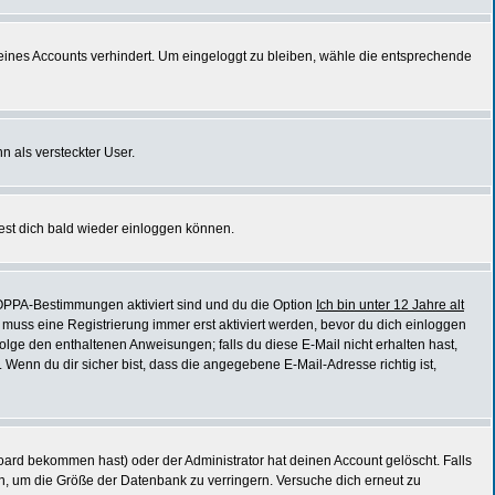
 deines Accounts verhindert. Um eingeloggt zu bleiben, wähle die entsprechende
n als versteckter User.
est dich bald wieder einloggen können.
COPPA-Bestimmungen aktiviert sind und du die Option
Ich bin unter 12 Jahre alt
s muss eine Registrierung immer erst aktiviert werden, bevor du dich einloggen
 folge den enthaltenen Anweisungen; falls du diese E-Mail nicht erhalten hast,
Wenn du dir sicher bist, dass die angegebene E-Mail-Adresse richtig ist,
ard bekommen hast) oder der Administrator hat deinen Account gelöscht. Falls
ben, um die Größe der Datenbank zu verringern. Versuche dich erneut zu