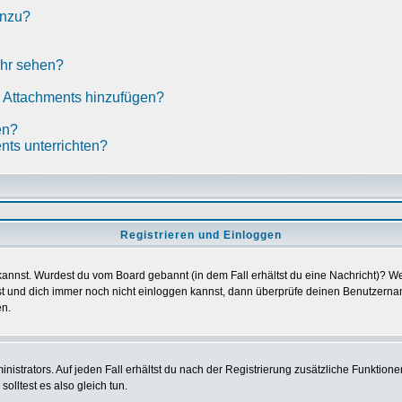
inzu?
ehr sehen?
e Attachments hinzufügen?
en?
ents unterrichten?
Registrieren und Einloggen
en kannst. Wurdest du vom Board gebannt (in dem Fall erhältst du eine Nachricht)?
ist und dich immer noch nicht einloggen kannst, dann überprüfe deinen Benutzername
en.
strators. Auf jeden Fall erhältst du nach der Registrierung zusätzliche Funktionen, 
olltest es also gleich tun.