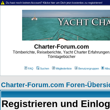
Du hast noch keinen Account? Klicke hier um Dich jetzt kostenlos zu registrieren!
Charter-Forum.com
Törnberichte, Reiseberichte, Yacht Charter Erfahrungen
Törntagebücher
FAQ
Suchen
Mitgliederliste
Benutzergruppen
Alb
Charter-Forum.com Foren-Übersi
Registrieren und Einlo