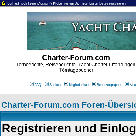
Du hast noch keinen Account? Klicke hier um Dich jetzt kostenlos zu registrieren!
Charter-Forum.com
Törnberichte, Reiseberichte, Yacht Charter Erfahrungen
Törntagebücher
FAQ
Suchen
Mitgliederliste
Benutzergruppen
Alb
Charter-Forum.com Foren-Übersi
Registrieren und Einlo