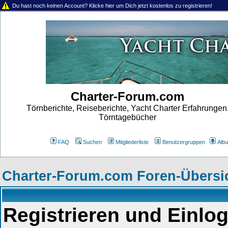
Du hast noch keinen Account? Klicke hier um Dich jetzt kostenlos zu registrieren!
Charter-Forum.com
Törnberichte, Reiseberichte, Yacht Charter Erfahrungen
Törntagebücher
FAQ
Suchen
Mitgliederliste
Benutzergruppen
Alb
Charter-Forum.com Foren-Übersi
Registrieren und Einlo