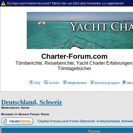
Du hast noch keinen Account? Klicke hier um Dich jetzt kostenlos zu registrieren!
Charter-Forum.com
Törnberichte, Reiseberichte, Yacht Charter Erfahrungen
Törntagebücher
FAQ
Suchen
Mitgliederliste
Benutzergruppen
Alb
Deutschland, Schweiz
Moderatoren
: Keine
Benutzer in diesem Forum: Keine
Charter-Forum.com Foren-Übersicht
->
Deutschland, Schwei
Themen