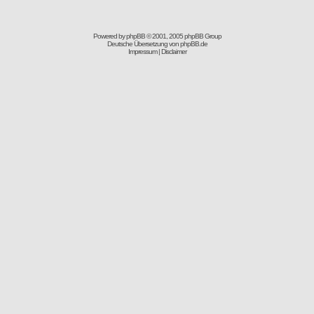
Powered by
phpBB
© 2001, 2005 phpBB Group
Deutsche Übersetzung von
phpBB.de
Impressum
|
Disclaimer