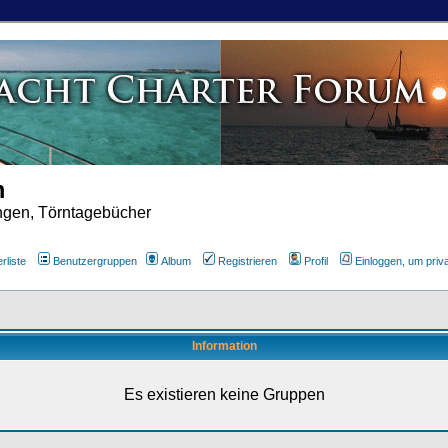
m
ungen, Törntagebücher
rliste
Benutzergruppen
Album
Registrieren
Profil
Einloggen, um priv
Information
Es existieren keine Gruppen