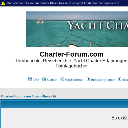
Du hast noch keinen Account? Klicke hier um Dich jetzt kostenlos zu registrieren!
Charter-Forum.com
Törnberichte, Reiseberichte, Yacht Charter Erfahrungen
Törntagebücher
FAQ
Suchen
Mitgliederliste
Benutzergruppen
Alb
Charter-Forum.com Foren-Übersicht
Es exis