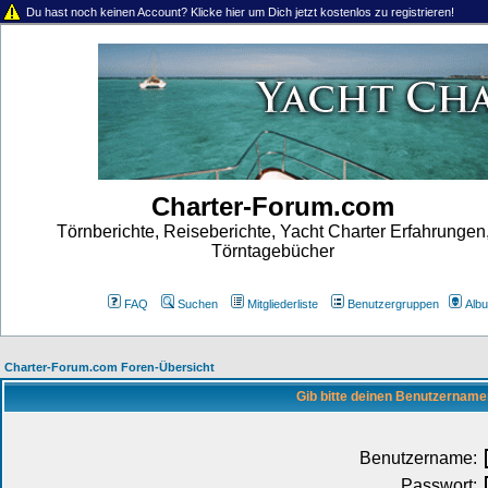
Du hast noch keinen Account? Klicke hier um Dich jetzt kostenlos zu registrieren!
Charter-Forum.com
Törnberichte, Reiseberichte, Yacht Charter Erfahrungen
Törntagebücher
FAQ
Suchen
Mitgliederliste
Benutzergruppen
Alb
Charter-Forum.com Foren-Übersicht
Gib bitte deinen Benutzername
Benutzername:
Passwort: