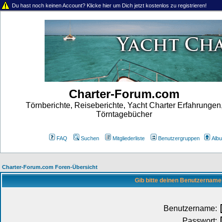
Du hast noch keinen Account? Klicke hier um Dich jetzt kostenlos zu registrieren!
Charter-Forum.com
Törnberichte, Reiseberichte, Yacht Charter Erfahrungen
Törntagebücher
FAQ
Suchen
Mitgliederliste
Benutzergruppen
Alb
Charter-Forum.com Foren-Übersicht
Gib bitte deinen Benutzername
Benutzername:
Passwort: