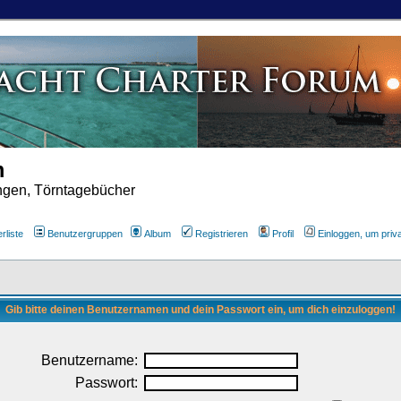
m
ungen, Törntagebücher
rliste
Benutzergruppen
Album
Registrieren
Profil
Einloggen, um priv
Gib bitte deinen Benutzernamen und dein Passwort ein, um dich einzuloggen!
Benutzername:
Passwort: