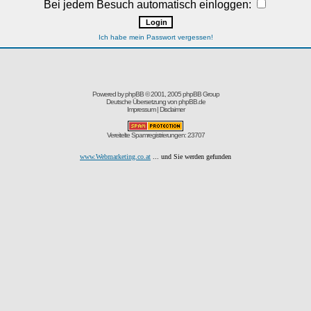
Bei jedem Besuch automatisch einloggen:
Ich habe mein Passwort vergessen!
Powered by
phpBB
© 2001, 2005 phpBB Group
Deutsche Übersetzung von
phpBB.de
Impressum
|
Disclaimer
Vereitelte Spamregistrierungen: 23707
www.Webmarketing.co.at
... und Sie werden gefunden