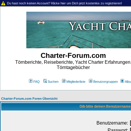
Du hast noch keinen Account? Klicke hier um Dich jetzt kostenlos zu registrieren!
Charter-Forum.com
Törnberichte, Reiseberichte, Yacht Charter Erfahrungen
Törntagebücher
FAQ
Suchen
Mitgliederliste
Benutzergruppen
Alb
Charter-Forum.com Foren-Übersicht
Gib bitte deinen Benutzername
Benutzername:
Passwort: