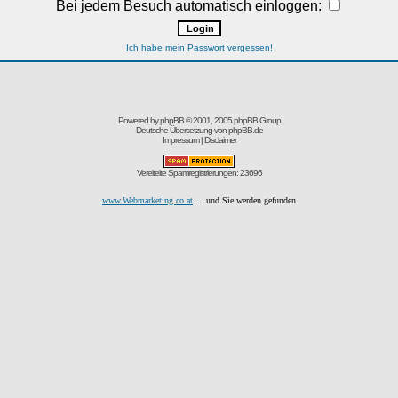
Bei jedem Besuch automatisch einloggen:
Ich habe mein Passwort vergessen!
Powered by
phpBB
© 2001, 2005 phpBB Group
Deutsche Übersetzung von
phpBB.de
Impressum
|
Disclaimer
Vereitelte Spamregistrierungen: 23696
www.Webmarketing.co.at
... und Sie werden gefunden