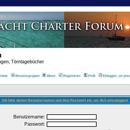
m
ungen, Törntagebücher
rliste
Benutzergruppen
Album
Registrieren
Profil
Einloggen, um priv
Gib bitte deinen Benutzernamen und dein Passwort ein, um dich einzuloggen!
Benutzername:
Passwort: