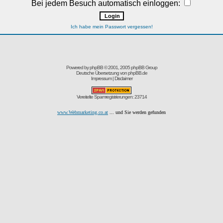
Bei jedem Besuch automatisch einloggen:
Ich habe mein Passwort vergessen!
Powered by
phpBB
© 2001, 2005 phpBB Group
Deutsche Übersetzung von
phpBB.de
Impressum
|
Disclaimer
Vereitelte Spamregistrierungen: 23714
www.Webmarketing.co.at
... und Sie werden gefunden