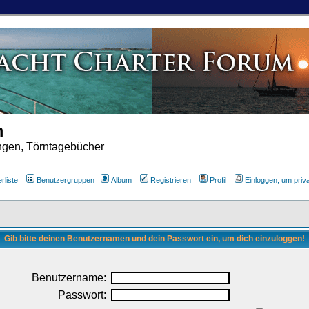
m
ungen, Törntagebücher
rliste
Benutzergruppen
Album
Registrieren
Profil
Einloggen, um priv
Gib bitte deinen Benutzernamen und dein Passwort ein, um dich einzuloggen!
Benutzername:
Passwort: