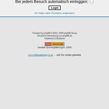
Bei jedem Besuch automatisch einloggen:
Ich habe mein Passwort vergessen!
Powered by
phpBB
© 2001, 2005 phpBB Group
Deutsche Übersetzung von
phpBB.de
Impressum
|
Disclaimer
Vereitelte Spamregistrierungen: 23692
www.Webmarketing.co.at
... und Sie werden gefunden