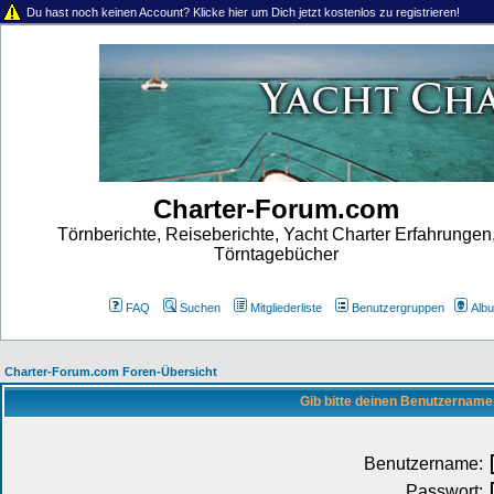
Du hast noch keinen Account? Klicke hier um Dich jetzt kostenlos zu registrieren!
Charter-Forum.com
Törnberichte, Reiseberichte, Yacht Charter Erfahrungen
Törntagebücher
FAQ
Suchen
Mitgliederliste
Benutzergruppen
Alb
Charter-Forum.com Foren-Übersicht
Gib bitte deinen Benutzername
Benutzername:
Passwort: