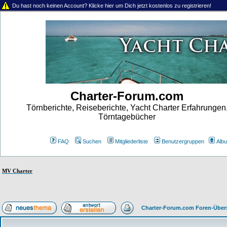
Du hast noch keinen Account? Klicke hier um Dich jetzt kostenlos zu registrieren!
Charter-Forum.com
Törnberichte, Reiseberichte, Yacht Charter Erfahrungen
Törntagebücher
FAQ
Suchen
Mitgliederliste
Benutzergruppen
Alb
MV Charter
Charter-Forum.com Foren-Über