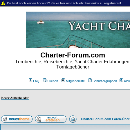
Du hast noch keinen Account? Klicke hier um Dich jetzt kostenlos zu registrieren!
Charter-Forum.com
Törnberichte, Reiseberichte, Yacht Charter Erfahrungen
Törntagebücher
FAQ
Suchen
Mitgliederliste
Benutzergruppen
Alb
Neuer Außenborder
Charter-Forum.com Foren-Über