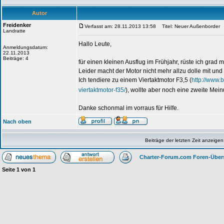
Autor
Freidenker
Verfasst am: 28.11.2013 13:58
Titel: Neuer Außenborder
Landratte
Hallo Leute,
Anmeldungsdatum:
22.11.2013
Beiträge: 4
für einen kleinen Ausflug im Frühjahr, rüste ich grad 
Leider macht der Motor nicht mehr allzu dolle mit u
Ich tendiere zu einem Viertaktmotor F3,5 (
http://www.
viertaktmotor-f35/
), wollte aber noch eine zweite Mei
Danke schonmal im vorraus für Hilfe.
Nach oben
Beiträge der letzten Zeit anzeigen
Charter-Forum.com Foren-Über
Seite
1
von
1