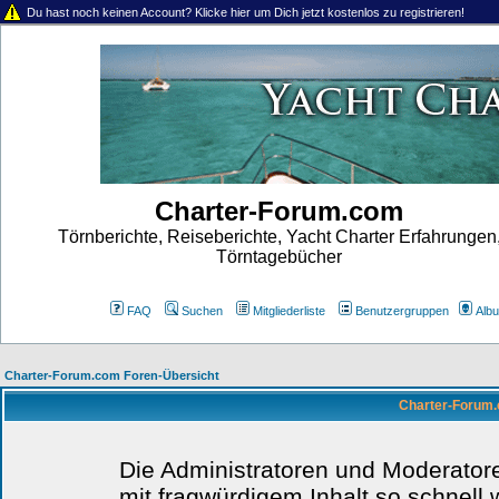
Du hast noch keinen Account? Klicke hier um Dich jetzt kostenlos zu registrieren!
Charter-Forum.com
Törnberichte, Reiseberichte, Yacht Charter Erfahrungen
Törntagebücher
FAQ
Suchen
Mitgliederliste
Benutzergruppen
Alb
Charter-Forum.com Foren-Übersicht
Charter-Forum.
Die Administratoren und Moderator
mit fragwürdigem Inhalt so schnell