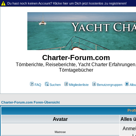
Du hast noch keinen Account? Klicke hier um Dich jetzt kostenlos zu registrieren!
Charter-Forum.com
Törnberichte, Reiseberichte, Yacht Charter Erfahrungen
Törntagebücher
FAQ
Suchen
Mitgliederliste
Benutzergruppen
Alb
Charter-Forum.com Foren-Übersicht
Profi
Avatar
Alles 
Anme
Matrose