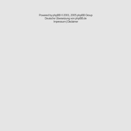
Powered by
phpBB
© 2001, 2005 phpBB Group
Deutsche Übersetzung von
phpBB.de
Impressum
|
Disclaimer