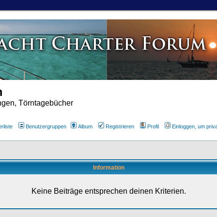
m
ungen, Törntagebücher
rliste
Benutzergruppen
Album
Registrieren
Profil
Einloggen, um priv
Information
Keine Beiträge entsprechen deinen Kriterien.