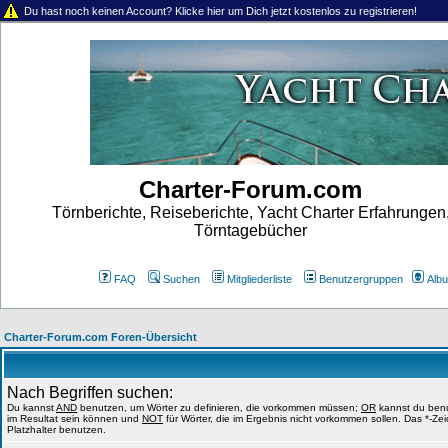
Du hast noch keinen Account? Klicke hier um Dich jetzt kostenlos zu registrieren!
Charter-Forum.com
Törnberichte, Reiseberichte, Yacht Charter Erfahrungen
Törntagebücher
FAQ
Suchen
Mitgliederliste
Benutzergruppen
Alb
Charter-Forum.com Foren-Übersicht
Nach Begriffen suchen:
Du kannst
AND
benutzen, um Wörter zu definieren, die vorkommen müssen;
OR
kannst du benut
im Resultat sein können und
NOT
für Wörter, die im Ergebnis nicht vorkommen sollen. Das *-Ze
Platzhalter benutzen.