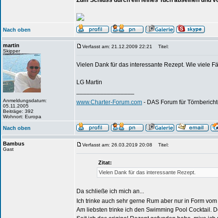
Zum Schluss durch ein feines Tuch abseihen und v
Nach oben
martin
Verfasst am: 21.12.2009 22:21
Titel:
Skipper
Vielen Dank für das interessante Rezept. Wie viele 
LG Martin
_________________
Anmeldungsdatum:
www.Charter-Forum.com
- DAS Forum für Törnbericht
05.11.2005
Beiträge: 392
Wohnort: Europa
Nach oben
Bambus
Verfasst am: 26.03.2019 20:08
Titel:
Gast
Zitat:
Vielen Dank für das interessante Rezept.
Da schließe ich mich an...
Ich trinke auch sehr gerne Rum aber nur in Form vom
Am liebsten trinke ich den Swimming Pool Cocktail. D