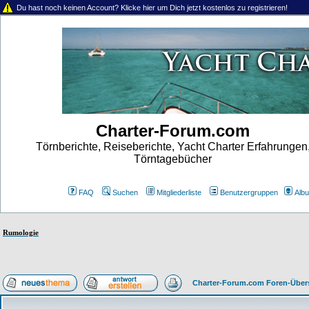
Du hast noch keinen Account? Klicke hier um Dich jetzt kostenlos zu registrieren!
Charter-Forum.com
Törnberichte, Reiseberichte, Yacht Charter Erfahrungen
Törntagebücher
FAQ
Suchen
Mitgliederliste
Benutzergruppen
Alb
Rumologie
Charter-Forum.com Foren-Über