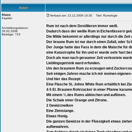
Autor
frixos
Verfasst am: 13.12.2009 14:30
Titel: Rumologie
Kapitän
Rum ist nach dem Destillieren immer weiß.
Anmeldungsdatum:
Dadurch dass der weiße Rum in Eichenfässern gelage
26.02.2006
Beiträge: 723
Die Milde bekommt er allerdings nur durch die Zeit
Der braune Rum ist nur durch einen Zufall, oder S
Der Junge hatte das Fass in dem die Maische für die
eine Katastrophe für ihn und er wurde sehr hart bes
Doch als man nach geraumer Zeit verkostete wu
Lieblingsgetränk ward erfunden.
Um den braunem Rum zu erzeugen wird Zuckercoul
Seit einigen Jahren mache ich mir meinen eigene
Und hier das Rezept:
Eine Flasche St. Johns White Rum erhältlich bei Zie
4-5 El. Braunen Rohrzucker in einer Pfanne karamel
Mit einem ¼ des Rums ablöschen und auflösen.
Die Schale einer Orange und Zitrone.
2 Gewürznelken
Eine Zimtstange.
Etwas Honig.
Die ganzen Gewürze in der Flüssigkeit etwas ziehen
aufbewahren.