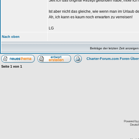
Seit ich das original Rezept gefunden habe, mixe ich
Ist aber nicht das gleiche, wie wenn man im Urlaub de
Ah, ich kann es kaum noch erwarten zu verreisen!
LG
Nach oben
Beiträge der letzten Zeit anzeigen
Charter-Forum.com Foren-Über
Seite
1
von
1
Powered by
Deutsc