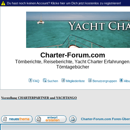
Du hast noch keinen Account? Klicke hier um Dich jetzt kostenlos zu registrieren!
Charter-Forum.com
Törnberichte, Reiseberichte, Yacht Charter Erfahrungen
Törntagebücher
FAQ
Suchen
Mitgliederliste
Benutzergruppen
Alb
Vorstellung CHARTERPARTNER und YACHTANGO
Charter-Forum.com Foren-Über