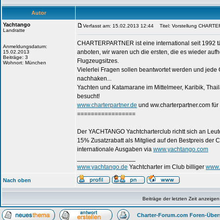
Autor
Yachtango
Verfasst am: 15.02.2013 12:44
Titel: Vorstellung CHAR
Landratte
CHARTERPARTNER ist eine international seit 1992 täti
Anmeldungsdatum:
anboten, wir waren uch die ersten, die es wieder aufh
15.02.2013
Beiträge: 3
Flugzeugsitzes.
Wohnort: München
Vielerlei Fragen sollen beantwortet werden und jede 
nachhaken...
Yachten und Katamarane im Mittelmeer, Karibik, Thail
besucht!
www.charterpartner.de
und ww.charterpartner.com für 
=================
Der YACHTANGO Yachtcharterclub richtt sich an Leute,
15% Zusatzrabatt als Mitglied auf den Bestpreis der C
internationale Ausgaben via
www.yachtango.com
_________________
www.yachtango.de
Yachtcharter im Club billiger
www.
Nach oben
Beiträge der letzten Zeit anzeigen
Charter-Forum.com Foren-Über