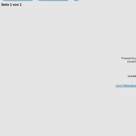
Seite
1
von
1
Powered by
Deutsc
Vereite
www.Webmarketi