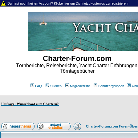
Du hast noch keinen Account? Klicke hier um Dich jetzt kostenlos zu registrieren!
Charter-Forum.com
Törnberichte, Reiseberichte, Yacht Charter Erfahrungen
Törntagebücher
FAQ
Suchen
Mitgliederliste
Benutzergruppen
Alb
Umfrage: Wunschboot zum Chartern?
Charter-Forum.com Foren-Über