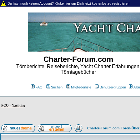
Du hast noch keinen Account? Klicke hier um Dich jetzt kostenlos zu registrieren!
Charter-Forum.com
Törnberichte, Reiseberichte, Yacht Charter Erfahrungen
Törntagebücher
FAQ
Suchen
Mitgliederliste
Benutzergruppen
Alb
PCO - Yachting
Charter-Forum.com Foren-Über