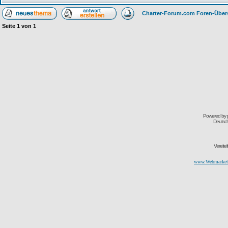
Charter-Forum.com Foren-Über
Seite
1
von
1
Powered by
Deutsc
Vereite
www.Webmarketi