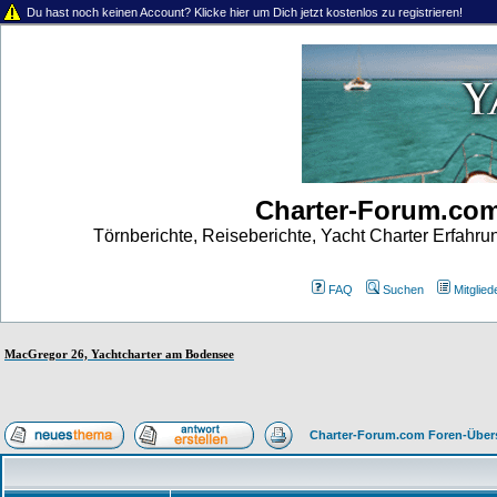
Du hast noch keinen Account? Klicke hier um Dich jetzt kostenlos zu registrieren!
Charter-Forum.co
Törnberichte, Reiseberichte, Yacht Charter Erfahr
FAQ
Suchen
Mitgliede
MacGregor 26, Yachtcharter am Bodensee
Charter-Forum.com Foren-Über