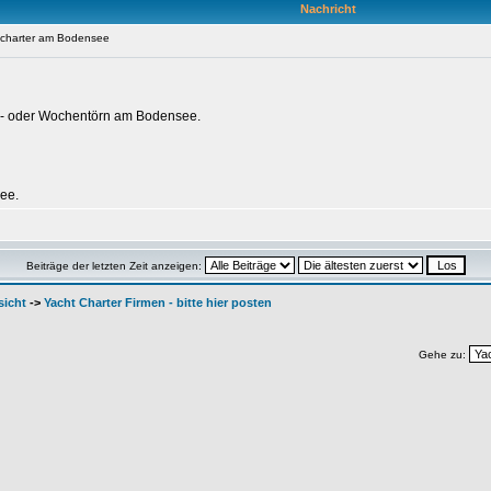
Nachricht
tcharter am Bodensee
d- oder Wochentörn am Bodensee.
ee.
Beiträge der letzten Zeit anzeigen:
sicht
->
Yacht Charter Firmen - bitte hier posten
Gehe zu: