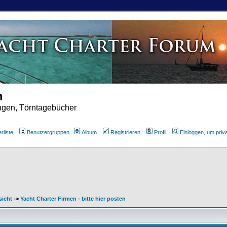
m
ungen, Törntagebücher
rliste
Benutzergruppen
Album
Registrieren
Profil
Einloggen, um priv
sicht
->
Yacht Charter Firmen - bitte hier posten