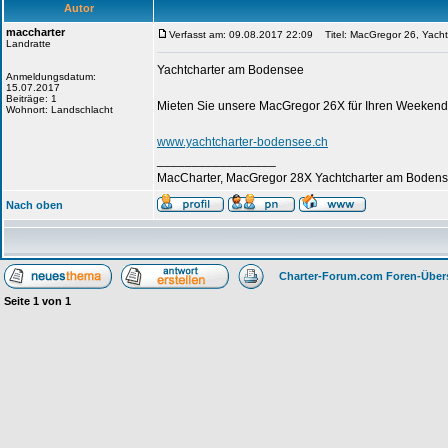
Autor
maccharter
Verfasst am: 09.08.2017 22:09
Titel: MacGregor 26, Yach
Landratte
Yachtcharter am Bodensee
Anmeldungsdatum:
15.07.2017
Beiträge: 1
Mieten Sie unsere MacGregor 26X für Ihren Weeken
Wohnort: Landschlacht
www.yachtcharter-bodensee.ch
_________________
MacCharter, MacGregor 28X Yachtcharter am Bodens
Nach oben
Charter-Forum.com Foren-Über
Seite
1
von
1