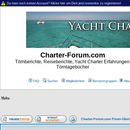
Du hast noch keinen Account? Klicke hier um Dich jetzt kostenlos zu registrieren!
Charter-Forum.com
Törnberichte, Reiseberichte, Yacht Charter Erfahrungen
Törntagebücher
FAQ
Suchen
Mitgliederliste
Benutzergruppen
Alb
Malta
Charter-Forum.com Foren-Über