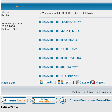
Autor
frixos
Verfasst am: 04.09.2018 10:20
Titel: Malta
Kapitän
https://youtu.be/LD0cZhJREPM
Anmeldungsdatum:
26.02.2006
Beiträge: 723
https://youtu.be/MvG5fHIMdFQ
https://youtu.be/oH9GetXhO9E
https://youtu.be/N71oiBRKVTE
https://youtu.be/3HqkqK9kmoU
https://youtu.be/aqZ8cUYVyZU
https://youtu.be/KrFOfBcX5n4
Nach oben
Beiträge der letzten Zeit anzeigen
Charter-Forum.com Foren-Über
Seite
1
von
1