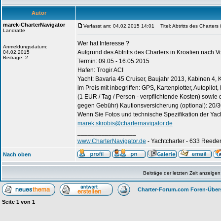
Autor
marek-CharterNavigator
Verfasst am: 04.02.2015 14:01
Titel: Abtritts des Charters 
Landratte
Wer hat Interesse ?
Anmeldungsdatum:
Aufgrund des Abtritts des Charters in Kroatien nach 
04.02.2015
Beiträge: 2
Termin: 09.05 - 16.05.2015
Hafen: Trogir ACI
Yacht: Bavaria 45 Cruiser, Baujahr 2013, Kabinen 4,
im Preis mit inbegriffen: GPS, Kartenplotter, Autopilo
(1 EUR / Tag / Person - verpflichtende Kosten) sowi
gegen Gebühr) Kautionsversicherung (optional): 20/30
Wenn Sie Fotos und technische Spezifikation der Yach
marek.skrobis@charternavigator.de
_________________
www.CharterNavigator.de
- Yachtcharter - 633 Reeder
Nach oben
Beiträge der letzten Zeit anzeigen
Charter-Forum.com Foren-Über
Seite
1
von
1