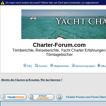
Du hast noch keinen Account? Klicke hier um Dich jetzt kostenlos zu registrieren!
Charter-Forum.com
Törnberichte, Reiseberichte, Yacht Charter Erfahrungen
Törntagebücher
FAQ
Suchen
Mitgliederliste
Benutzergruppen
Alb
Abtritts des Charters in Kroatien. Wer hat Interesse ?
Charter-Forum.com Foren-Über