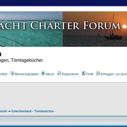
m
ungen, Törntagebücher
rliste
Benutzergruppen
Album
Registrieren
Profil
Einloggen, um priv
sicht
->
Griechenland - Törnberichte -