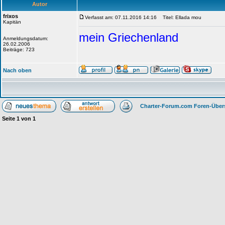
Autor
frixos
Verfasst am: 07.11.2016 14:16
Titel: Ellada mou
Kapitän
mein Griechenland
Anmeldungsdatum:
26.02.2006
Beiträge: 723
Nach oben
Charter-Forum.com Foren-Über
Seite
1
von
1