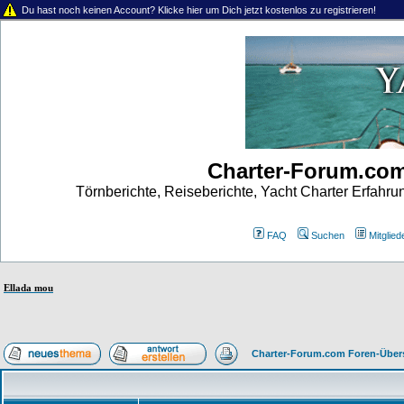
Du hast noch keinen Account? Klicke hier um Dich jetzt kostenlos zu registrieren!
Charter-Forum.co
Törnberichte, Reiseberichte, Yacht Charter Erfahr
FAQ
Suchen
Mitgliede
Ellada mou
Charter-Forum.com Foren-Über