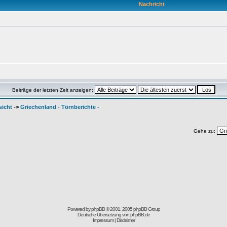
Nachricht
Beiträge der letzten Zeit anzeigen:
sicht
->
Griechenland - Törnberichte -
Gehe zu:
Powered by
phpBB
© 2001, 2005 phpBB Group
Deutsche Übersetzung von
phpBB.de
Impressum
|
Disclaimer