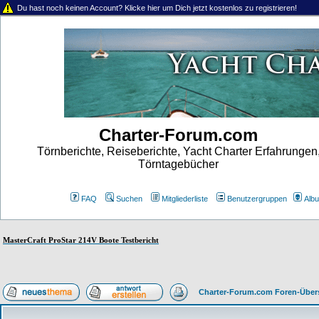
Du hast noch keinen Account? Klicke hier um Dich jetzt kostenlos zu registrieren!
Charter-Forum.com
Törnberichte, Reiseberichte, Yacht Charter Erfahrungen
Törntagebücher
FAQ
Suchen
Mitgliederliste
Benutzergruppen
Alb
MasterCraft ProStar 214V Boote Testbericht
Charter-Forum.com Foren-Über