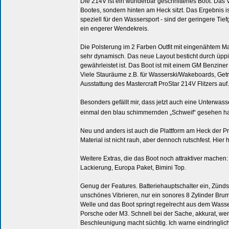
Die 214V ist ein wunderbar geschnittenes Boot. Das V
Bootes, sondern hinten am Heck sitzt. Das Ergebnis is
speziell für den Wassersport - sind der geringere Ti
ein engerer Wendekreis.
Die Polsterung im 2 Farben Outfit mit eingenähtem M
sehr dynamisch. Das neue Layout besticht durch üppig
gewährleistet ist. Das Boot ist mit einem GM Benzine
Viele Stauräume z.B. für Wasserski/Wakeboards, Get
Ausstattung des Mastercraft ProStar 214V Flitzers auf.
Besonders gefällt mir, dass jetzt auch eine Unterwa
einmal den blau schimmernden „Schweif“ gesehen ha
Neu und anders ist auch die Plattform am Heck der P
Material ist nicht rauh, aber dennoch rutschfest. Hier 
Weitere Extras, die das Boot noch attraktiver mache
Lackierung, Europa Paket, Bimini Top.
Genug der Features. Batteriehauptschalter ein, Zünds
unschönes Vibrieren, nur ein sonores 8 Zylinder Bru
Welle und das Boot springt regelrecht aus dem Wasse
Porsche oder M3. Schnell bei der Sache, akkurat, we
Beschleunigung macht süchtig. Ich warne eindringlich