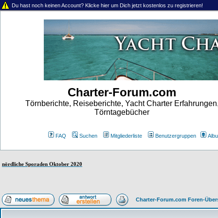
Du hast noch keinen Account? Klicke hier um Dich jetzt kostenlos zu registrieren!
Charter-Forum.com
Törnberichte, Reiseberichte, Yacht Charter Erfahrungen
Törntagebücher
FAQ
Suchen
Mitgliederliste
Benutzergruppen
Alb
nördliche Sporaden Oktober 2020
Charter-Forum.com Foren-Über