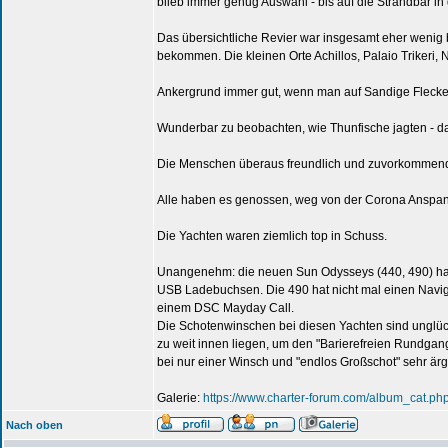
blieb immer genug Auswahl - bis auf die Strandbar in
Das übersichtliche Revier war insgesamt eher wenig b
bekommen. Die kleinen Orte Achillos, Palaio Trikeri, N
Ankergrund immer gut, wenn man auf Sandige Flecke
Wunderbar zu beobachten, wie Thunfische jagten - d
Die Menschen überaus freundlich und zuvorkommend, 
Alle haben es genossen, weg von der Corona Ansp
Die Yachten waren ziemlich top in Schuss.
Unangenehm: die neuen Sun Odysseys (440, 490) hab
USB Ladebuchsen. Die 490 hat nicht mal einen Navigat
einem DSC Mayday Call.
Die Schotenwinschen bei diesen Yachten sind unglück
zu weit innen liegen, um den "Barierefreien Rundga
bei nur einer Winsch und "endlos Großschot" sehr ärg
Galerie:
https://www.charter-forum.com/album_cat.p
Nach oben