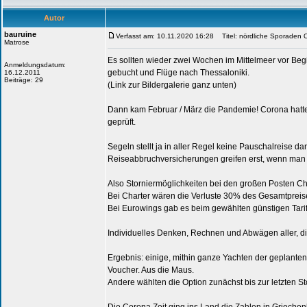
Autor
bauruine
Verfasst am: 10.11.2020 16:28
Titel: nördliche Sporaden 
Matrose
Es sollten wieder zwei Wochen im Mittelmeer vor Beg
Anmeldungsdatum:
gebucht und Flüge nach Thessaloniki.
16.12.2011
Beiträge: 29
(Link zur Bildergalerie ganz unten)
Dann kam Februar / März die Pandemie! Corona hatte 
geprüft.
Segeln stellt ja in aller Regel keine Pauschalreise da
Reiseabbruchversicherungen greifen erst, wenn man 
Also Storniermöglichkeiten bei den großen Posten Ch
Bei Charter wären die Verluste 30% des Gesamtpreise
Bei Eurowings gab es beim gewählten günstigen Tarif 
Individuelles Denken, Rechnen und Abwägen aller, die
Ergebnis: einige, mithin ganze Yachten der geplanten 
Voucher. Aus die Maus.
Andere wählten die Option zunächst bis zur letzten 