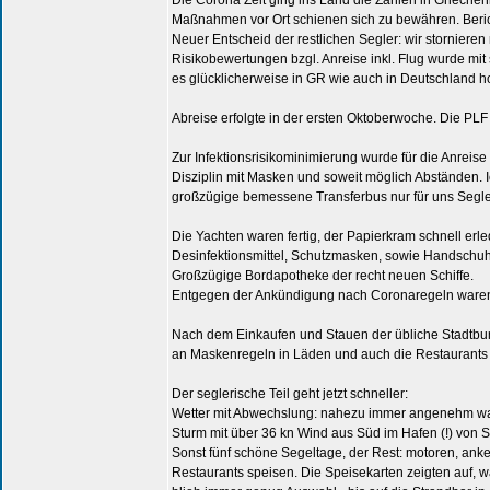
Die Corona Zeit ging ins Land die Zahlen in Grieche
Maßnahmen vor Ort schienen sich zu bewähren. Bericht
Neuer Entscheid der restlichen Segler: wir stornieren
Risikobewertungen bzgl. Anreise inkl. Flug wurde mit 
es glücklicherweise in GR wie auch in Deutschland h
Abreise erfolgte in der ersten Oktoberwoche. Die PL
Zur Infektionsrisikominimierung wurde für die Anreis
Disziplin mit Masken und soweit möglich Abständen. I
großzügige bemessene Transferbus nur für uns Segle
Die Yachten waren fertig, der Papierkram schnell erl
Desinfektionsmittel, Schutzmasken, sowie Handschuh
Großzügige Bordapotheke der recht neuen Schiffe.
Entgegen der Ankündigung nach Coronaregeln waren 
Nach dem Einkaufen und Stauen der übliche Stadtbu
an Maskenregeln in Läden und auch die Restaurants war
Der seglerische Teil geht jetzt schneller:
Wetter mit Abwechslung: nahezu immer angenehm warm
Sturm mit über 36 kn Wind aus Süd im Hafen (!) von Sk
Sonst fünf schöne Segeltage, der Rest: motoren, anke
Restaurants speisen. Die Speisekarten zeigten auf, wa