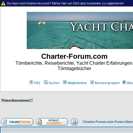
Du hast noch keinen Account? Klicke hier um Dich jetzt kostenlos zu registrieren!
Charter-Forum.com
Törnberichte, Reiseberichte, Yacht Charter Erfahrungen
Törntagebücher
FAQ
Suchen
Mitgliederliste
Benutzergruppen
Alb
Winterdepressionen??
Charter-Forum.com Foren-Über