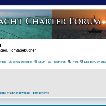
m
ungen, Törntagebücher
rliste
Benutzergruppen
Album
Registrieren
Profil
Einloggen, um priv
sicht
->
Binnengewässer - Törnberichte -