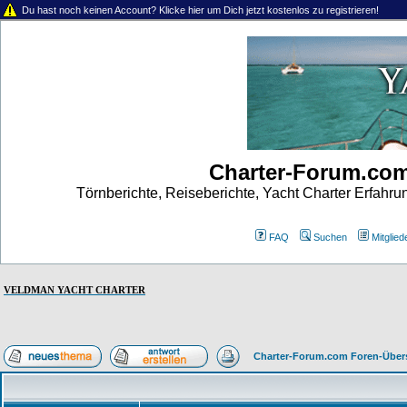
Du hast noch keinen Account? Klicke hier um Dich jetzt kostenlos zu registrieren!
Charter-Forum.co
Törnberichte, Reiseberichte, Yacht Charter Erfahr
FAQ
Suchen
Mitgliede
VELDMAN YACHT CHARTER
Charter-Forum.com Foren-Über