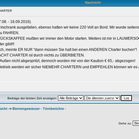
Nachricht
CHARTER
08. - 16.09.2016).
lschrank ausgefallen, ebenso hatten wir keine 220 Volt an Bord. Mir wurde seiten
 zu FAHREN.
STÜCKSKAFFEE mußten wir immer den Motor starten. Weiters ist mir in LAUWERSO
r gibt!!!
ach, meinte ER NUR "dann müssen Sie halt bei einen ANDEREN Charter buchen"!
YACHT CHARTER ist durch nichts zu ÜBERBIETEN.
 Außen nicht abgespritzt, dennoch wurden mir von der Kaution € 65,- abgezogen!
en Betrieb werden wir sicher NIEMEHR CHARTERN und EMPFEHLEN können wir es 
Beiträge der letzten Zeit anzeigen:
sicht
->
Binnengewässer - Törnberichte -
Gehe zu: