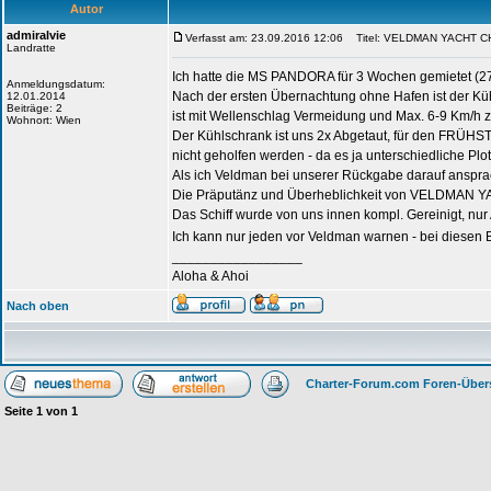
Autor
admiralvie
Verfasst am: 23.09.2016 12:06
Titel: VELDMAN YACHT 
Landratte
Ich hatte die MS PANDORA für 3 Wochen gemietet (27.
Anmeldungsdatum:
Nach der ersten Übernachtung ohne Hafen ist der Küh
12.01.2014
Beiträge: 2
ist mit Wellenschlag Vermeidung und Max. 6-9 Km/h
Wohnort: Wien
Der Kühlschrank ist uns 2x Abgetaut, für den FRÜH
nicht geholfen werden - da es ja unterschiedliche Plotte
Als ich Veldman bei unserer Rückgabe darauf anspr
Die Präputänz und Überheblichkeit von VELDMAN 
Das Schiff wurde von uns innen kompl. Gereinigt, nur
Ich kann nur jeden vor Veldman warnen - bei dies
_________________
Aloha & Ahoi
Nach oben
Charter-Forum.com Foren-Über
Seite
1
von
1