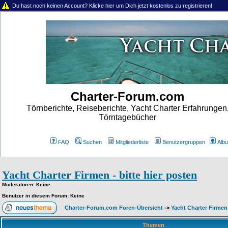
Du hast noch keinen Account? Klicke hier um Dich jetzt kostenlos zu registrieren!
Charter-Forum.com
Törnberichte, Reiseberichte, Yacht Charter Erfahrungen
Törntagebücher
FAQ
Suchen
Mitgliederliste
Benutzergruppen
Alb
Yacht Charter Firmen - bitte hier posten
Moderatoren
: Keine
Benutzer in diesem Forum: Keine
Charter-Forum.com Foren-Übersicht
->
Yacht Charter Firmen 
Themen