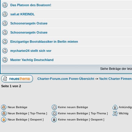
Das Platoon des Boatoon!
sail.at KREINDL
Schoonersegeln Ostsee
Schoonersegeln Ostsee
Einzigartige Bootsklassiker in Berlin mieten
mycharter24 stellt sich vor
Master Yachtig Deutschland
Siehe Beiträge der let
Charter-Forum.com Foren-Übersicht
->
Yacht Charter Firmen 
Seite
1
von
2
Neue Beiträge
Keine neuen Beiträge
Ankündi
Neue Beiträge [ Top-Thema ]
Keine neuen Beiträge [ Top-Thema ]
Wichtig
Neue Beiträge [ Gesperrt ]
Keine neuen Beiträge [ Gesperrt ]