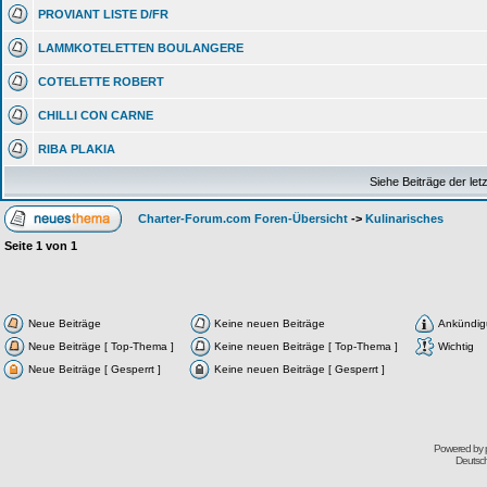
PROVIANT LISTE D/FR
LAMMKOTELETTEN BOULANGERE
COTELETTE ROBERT
CHILLI CON CARNE
RIBA PLAKIA
Siehe Beiträge der let
Charter-Forum.com Foren-Übersicht
->
Kulinarisches
Seite
1
von
1
Neue Beiträge
Keine neuen Beiträge
Ankündi
Neue Beiträge [ Top-Thema ]
Keine neuen Beiträge [ Top-Thema ]
Wichtig
Neue Beiträge [ Gesperrt ]
Keine neuen Beiträge [ Gesperrt ]
Powered by
Deutsc