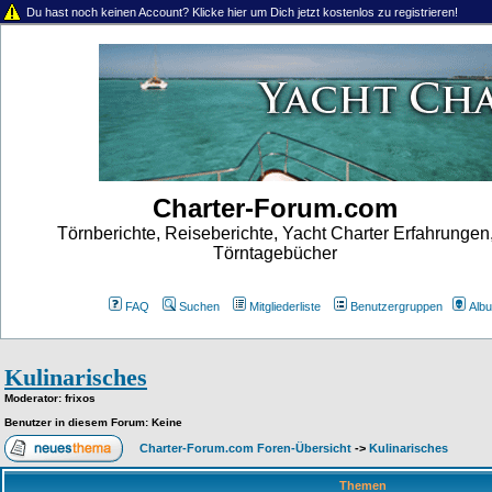
Du hast noch keinen Account? Klicke hier um Dich jetzt kostenlos zu registrieren!
Charter-Forum.com
Törnberichte, Reiseberichte, Yacht Charter Erfahrungen
Törntagebücher
FAQ
Suchen
Mitgliederliste
Benutzergruppen
Alb
Kulinarisches
Moderator
: frixos
Benutzer in diesem Forum: Keine
Charter-Forum.com Foren-Übersicht
->
Kulinarisches
Themen