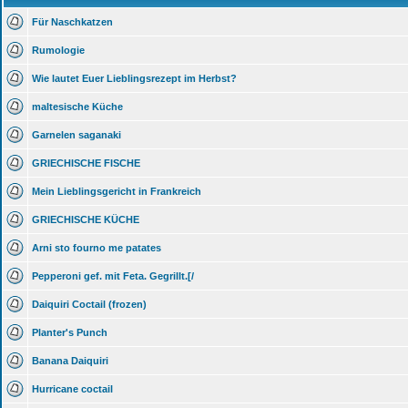
Für Naschkatzen
Rumologie
Wie lautet Euer Lieblingsrezept im Herbst?
maltesische Küche
Garnelen saganaki
GRIECHISCHE FISCHE
Mein Lieblingsgericht in Frankreich
GRIECHISCHE KÜCHE
Arni sto fourno me patates
Pepperoni gef. mit Feta. Gegrillt.[/
Daiquiri Coctail (frozen)
Planter's Punch
Banana Daiquiri
Hurricane coctail